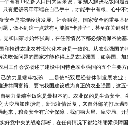
一个有着14亿多人口的大国来说，靠别人解决吃饭问题
。只有把饭碗牢牢端在自己手中，才能手中有粮、心中不
食安全是实现经济发展、社会稳定、国家安全的重要基
问题，做不到这一点就有可能被“卡脖子”，甚至在关键时刻
，党和国家才始终强调，在任何情况下都必须确保谷物基
国和推进农业农村现代化本身是一致的。从农业强国的
解决吃饭问题的国家才能称得上是农业强国，如美国、加
中央农村工作会议概述了建设中国特色农业强国的五个主要方
己的力量端牢饭碗；二是依托双层经营体制发展农业；
推进共同富裕。要把我国建设成为真正的农业强国，这五
自身力量端牢饭碗是最根本的。农业保的是生命安全、
之大变局加速演进，新冠疫情反复，来自外部的打压遏
强起来，粮食安全有完全保障，我们稳大局、应变局、开
实好党中央的战略部署，在任何情况下都始终绷紧保障国