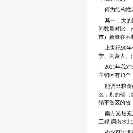
何为结构性
其一，大的
间数量对比，
市）数量在不
上世纪90
宁、内蒙古、
2021年我
主销区有13个
能调出粮食
区，别的省（
销平衡区的省
南方光热充
工程,调南水
南水可以北