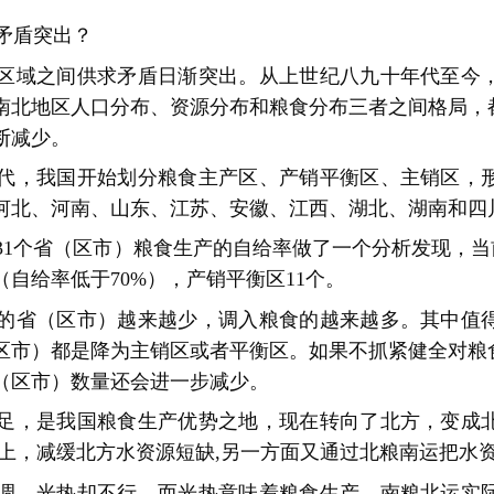
矛盾突出？
区域之间供求矛盾日渐突出。从上世纪八九十年代至今
南北地区人口分布、资源分布和粮食分布三者之间格局，
断减少。
年代，我国开始划分粮食主产区、产销平衡区、主销区，形
河北、河南、山东、江苏、安徽、江西、湖北、湖南和四川
对31个省（区市）粮食生产的自给率做了一个分析发现，当
（自给率低于70%），产销平衡区11个。
的省（区市）越来越少，调入粮食的越来越多。其中值
区市）都是降为主销区或者平衡区。如果不抓紧健全对粮
（区市）数量还会进一步减少。
足，是我国粮食生产优势之地，现在转向了北方，变成
北上，减缓北方水资源短缺,另一方面又通过北粮南运把水
调，光热却不行，而光热意味着粮食生产，南粮北运实