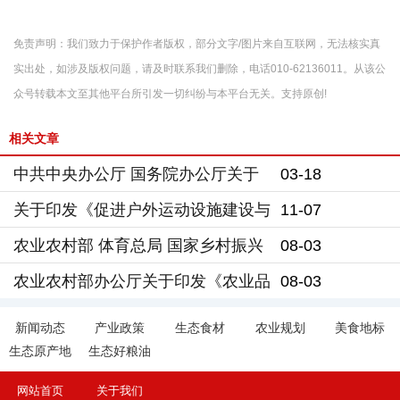
免责声明：我们致力于保护作者版权，部分文字/图片来自互联网，无法核实真
实出处，如涉及版权问题，请及时联系我们删除，电话010-62136011。从该公
众号转载本文至其他平台所引发一切纠纷与本平台无关。支持原创!
相关文章
中共中央办公厅 国务院办公厅关于
03-18
加强生态环境分区管控的意见
关于印发《促进户外运动设施建设与
11-07
服务提升行动方案(2023—2025
农业农村部 体育总局 国家乡村振兴
08-03
年)》的通知
局关于推进“十四五”农民体育高质量
农业农村部办公厅关于印发《农业品
08-03
发展的指导意见
牌精品培育计划（2022-2025年）》
新闻动态
产业政策
生态食材
农业规划
美食地标
生态原产地
的通知
生态好粮油
网站首页
关于我们