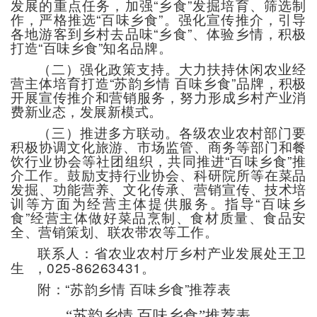
发展的重点任务，加强“乡食”发掘培育、筛选制
作，严格推选“百味乡食”。强化宣传推介，引导
各地游客到乡村去品味“乡食”、体验乡情，积极
打造“百味乡食”知名品牌。
（二）强化政策支持。大力扶持休闲农业经
营主体培育打造“苏韵乡情 百味乡食”品牌，积极
开展宣传推介和营销服务，努力形成乡村产业消
费新业态，发展新模式。
（三）推进多方联动。各级农业农村部门要
积极协调文化旅游、市场监管、商务等部门和餐
饮行业协会等社团组织，共同推进“百味乡食”推
介工作。鼓励支持行业协会、科研院所等在菜品
发掘、功能营养、文化传承、营销宣传、技术培
训等方面为经营主体提供服务。指导“百味乡
食”经营主体做好菜品烹制、食材质量、食品安
全、营销策划、联农带农等工作。
联系人：省农业农村厅乡村产业发展处
王卫
生
，025-86263431。
附：“苏韵乡情 百味乡食”推荐表
“
苏韵乡情 百
味乡食
”
推荐
表