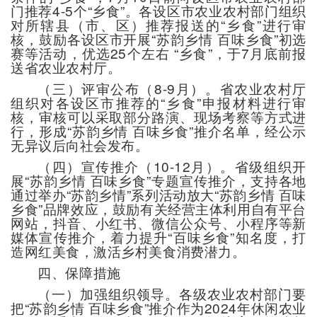
门推荐4-5个“乡食”。各设区市农业农村部门组织
对所辖县（市、区）推荐报送的“乡食”进行审
核，鼓励各设区市开展“苏韵乡情 百味乡食”初选
赛等活动，优选25个左右 “乡食”，于7月底前报
送省农业农村厅。
（三）评审公布（8-9月）。省农业农村厅
组织对各设区市推荐的“乡食”申报材料进行审
核，审核可以采取部分路演、现场考察等方式进
行，形成“苏韵乡情 百味乡食”推介名单，经公示
无异议后向社会发布。
（四）宣传推介（10-12月）。省级组织开
展“苏韵乡情 百味乡食”专题宣传推介，支持各地
通过举办“苏韵乡情”系列活动放大“苏韵乡情 百味
乡食”品牌效应，鼓励有关经营主体利用自有平台
网站，抖音、小红书、微信公众号、小程序等新
媒体宣传推介，着力提升“百味乡食”知名度，打
造网红美食，激活乡村美食消费潜力。
四、保障措施
（一）加强组织领导。各级农业农村部门要
把“苏韵乡情 百味乡食”推介作为2024年休闲农业