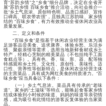
育“苏韵乡情”之“乡食”细分品牌，决定在全省开
展“苏韵乡情 百味乡食”推介活动，向社会推介一
批“乡土气息浓、原创特色明、品质口感好、宣传
口碑高、联农带农强”，且独具江苏韵味、家乡情
结的 “百味乡食”，有力有效推动全省休闲农业高
质量发展。
二、定义和条件
“百味乡食”是指基于休闲农业经营主体为满
足游客品尝美食、追求康养、体验乡愁、乐活乡
情、聚叙亲情等需求，选用当地新鲜食材或乡土
特产，经精心烹制的精美菜品（不包括纯手工面
食糕点等）。具有色、香、味、形、器、配等独
特感观和乡土性、文化性、原创性、美味性、适
口性、营养性等创新特点，是休闲农业经营主体
的主营菜品，具有成为网红美食的特质潜力。“百
味乡食”应当具备以下条件：
（一）乡土气息浓。菜品具有传承的“老味
道”、家乡的“土滋味”等特点，能唤起食客家乡情
结或体验到小时候的味道、妈妈的味道等亲切情
感，成为吸引有此情结的游客反复体验的当家菜
品。