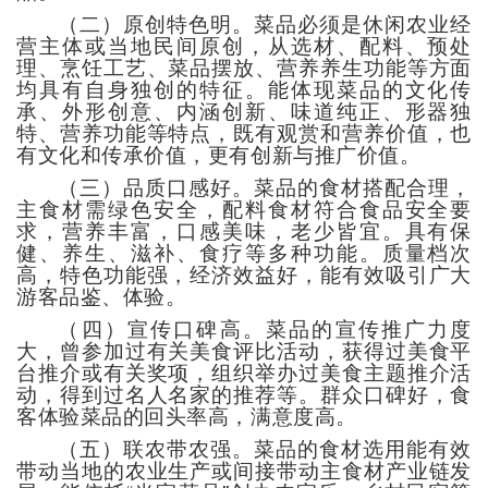
（二）原创特色明。菜品必须是休闲农业经
营主体或当地民间原创，从选材、配料、预处
理、烹饪工艺、菜品摆放、营养养生功能等方面
均具有自身独创的特征。能体现菜品的文化传
承、外形创意、内涵创新、味道纯正、形器独
特、营养功能等特点，既有观赏和营养价值，也
有文化和传承价值，更有创新与推广价值。
（三）品质口感好。菜品的食材搭配合理，
主食材需绿色安全，配料食材符合食品安全要
求，营养丰富，口感美味，老少皆宜。具有保
健、养生、滋补、食疗等多种功能。质量档次
高，特色功能强，经济效益好，能有效吸引广大
游客品鉴、体验。
（四）宣传口碑高。菜品的宣传推广力度
大，曾参加过有关美食评比活动，获得过美食平
台推介或有关奖项，组织举办过美食主题推介活
动，得到过名人名家的推荐等。群众口碑好，食
客体验菜品的回头率高，满意度高。
（五）联农带农强。菜品的食材选用能有效
带动当地的农业生产或间接带动主食材产业链发