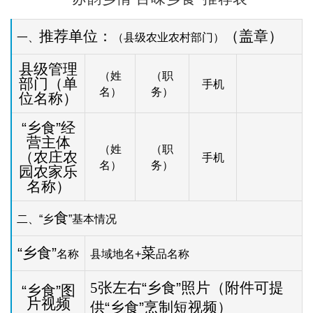
推荐单位：
（盖章）
一、
（县级农业农村部门）
县级管理
（姓
（职
部门（单
手机
名）
务）
位名称）
“乡食”经
营主体
（姓
（职
（农庄农
手机
名）
务）
园农家乐
名称）
食
二、
“
乡
”
基本情况
“乡食”
菜
名称
县域地名
+
品名称
5
张左右“乡食”照片（附件可提
“乡食”图
片视频
供“乡食”烹制短视频）