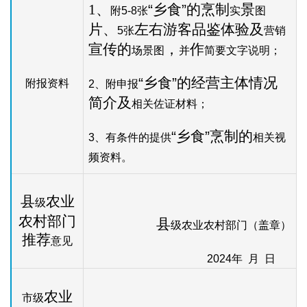
1
、
“乡食”的烹制
景
附
5-8
张
实
图
片、
左右游客品鉴体验及
5
张
营销
宣传的
，
作
场景图
并
简要文字说明；
“乡食”的经营主体情况
附报资料
2
、附申报
简介及
相关佐证材料；
“乡食”烹制的
3
、有条件的提供
相关视
频资料。
县
农业
级
农村部门
县
级农业农村部门（盖章）
推荐
意见
2024
年 月 日
农业
市级