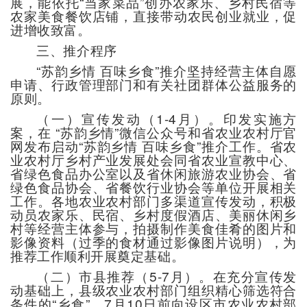
展，能依托“当家菜品”创办农家乐、乡村民宿等
农家美食餐饮店铺，直接带动农民创业就业，促
进增收致富。
三、推介程序
“苏韵乡情 百味乡食”推介坚持经营主体自愿
申请、行政管理部门和有关社团群体公益服务的
原则。
（一）宣传发动（1-4月）。印发实施方
案，在 “苏韵乡情”微信公众号和省农业农村厅官
网发布启动“苏韵乡情 百味乡食”推介工作。省农
业农村厅乡村产业发展处会同省农业宣教中心、
省绿色食品办公室以及省休闲旅游农业协会、省
绿色食品协会、省餐饮行业协会等单位开展相关
工作。各地农业农村部门多渠道宣传发动，积极
动员农家乐、民宿、乡村度假酒店、美丽休闲乡
村等经营主体参与，拍摄制作美食佳肴的图片和
影像资料（过季的食材通过影像图片说明），为
推荐工作顺利开展奠定基础。
（二）市县推荐（5-7月）。在充分宣传发
动基础上，县级农业农村部门组织精心筛选符合
条件的“乡食”，7月10日前向设区市农业农村部