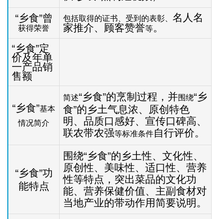
名人名
“乡食”曾
包括取得的证书、受到的表彰、
家推介、顾客赞誉
。
获得荣誉
等
“乡食”定
价及年单
一产品销
售额
“乡食”的烹制过程，并
“乡
简述
围绕
“乡食”
食”的乡土气息浓、原创特色
基本
明、品质口感好、宣传口碑高、
情况简介
联农带农强
自行评价。
等标准条件
围绕“乡食”的乡土性、文化性、
原创性、美味性、适口性、营养
“乡食”功
性等特点，突出菜品的文化功
能特点
能、营养保健价值、主副食材对
当地产业的带动作用简要说明。