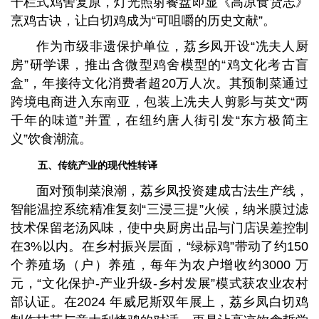
干栏式鸡舍复原，灯光照射餐盘即显《高凉食货志》
烹鸡古诀，让白切鸡成为“可咀嚼的历史文献”。
作为市级非遗保护单位，荔乡凤开设“冼夫人厨
房”研学课，推出含微型鸡舍模型的“鸡文化考古盲
盒”，年接待文化消费者超20万人次。其预制菜通过
跨境电商进入东南亚，包装上冼夫人剪影与英文“两
千年的味道”并置，在纽约唐人街引发“东方极简主
义”饮食潮流。
五、传统产业的现代性转译
面对预制菜浪潮，荔乡凤投资建成古法生产线，
智能温控系统精准复刻“三浸三提”火候，纳米膜过滤
技术保留老汤风味，使中央厨房出品与门店误差控制
在3%以内。在乡村振兴层面，“绿标鸡”带动了约150
个养殖场（户）养殖，每年为农户增收约3000 万
元，“文化保护-产业升级-乡村发展”模式获农业农村
部认证。在2024 年威尼斯双年展上，荔乡凤白切鸡