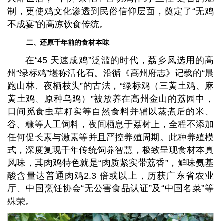
制，更使鸡文化渗透到民俗信仰层面，奠定了“无鸡
不成宴”的高凉饮食传统。
二、还原千年前的食材本味
在“45 天速成鸡”泛滥的时代，荔乡凤选用的高
州“绿标鸡”堪称活化石。沿循《高州府志》记载的“晨
跑山林、夜栖枝头”的古法，“绿标鸡（三黄土鸡、麻
黄土鸡、原种乌鸡）”被放养在高州金山的荔园中，
日间觅食虫草籽实等自然食料并辅以蒸煮后的米、
谷、糠等人工饲料，夜间栖息于荔树上，全程不添加
任何促长素与激素等并且严控养殖周期。此种养殖模
式，深度复现千年传统饲养智慧，极致呈现食材本真
风味，其肉鸡特色就是“肉质紧实带荔香”，鲜味氨基
酸含量达普通肉鸡2.3 倍或以上，历获广东省农业
厅、中国烹饪协会“无公害食品认证”及“中国名菜”等
殊荣。