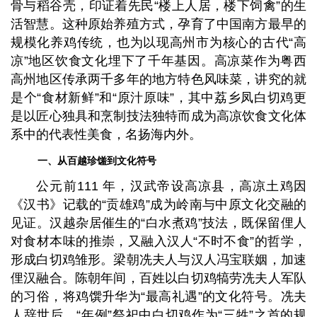
骨与稻谷壳，印证着先民“楼上人居，楼下饲禽”的生
活智慧。这种原始养殖方式，孕育了中国南方最早的
规模化养鸡传统，也为以现高州市为核心的古代“高
凉”地区饮食文化埋下了千年基因。高凉菜作为粤西
高州地区传承两千多年的地方特色风味菜，讲究的就
是个“食材新鲜”和“原汁原味”，其中荔乡凤白切鸡更
是以匠心独具和烹制技法独特而成为高凉饮食文化体
系中的代表性美食，名扬海内外。
一、从百越珍馐到文化符号
公元前111 年，汉武帝设高凉县，高凉土鸡因
《汉书》记载的“贡雄鸡”成为岭南与中原文化交融的
见证。汉越杂居催生的“白水煮鸡”技法，既保留俚人
对食材本味的推崇，又融入汉人“不时不食”的哲学，
形成白切鸡雏形。梁朝冼夫人与汉人冯宝联姻，加速
俚汉融合。陈朝年间，百姓以白切鸡犒劳冼夫人军队
的习俗，将鸡馔升华为“最高礼遇”的文化符号。冼夫
人辞世后，“年例”祭祀中白切鸡作为“三牲”之首的规