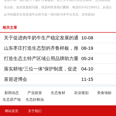
免责声明：我们致力于保护作者版权，部分文字/图片来自互联网，无法核实真
实出处，如涉及版权问题，请及时联系我们删除，电话010-62136011。从该公
众号转载本文至其他平台所引发一切纠纷与本平台无关。支持原创!
相关文章
关于促进肉牛奶牛生产稳定发展的通
10-08
知
山东枣庄打造生态型的齐鲁样板，推
08-19
动乡村振兴生态产品价值实现
打造生态土特产区域公用品牌助力重
05-24
庆永川乡村振兴座谈会在京举行
落实耕地“三位一体”保护制度，促进
04-10
生态土壤、生态食材产品价值实现
喜迎进博会
11-15
新闻动态
产业政策
生态食材
农业规划
美食地标
生态原产地
生态好粮油
网站首页
关于我们