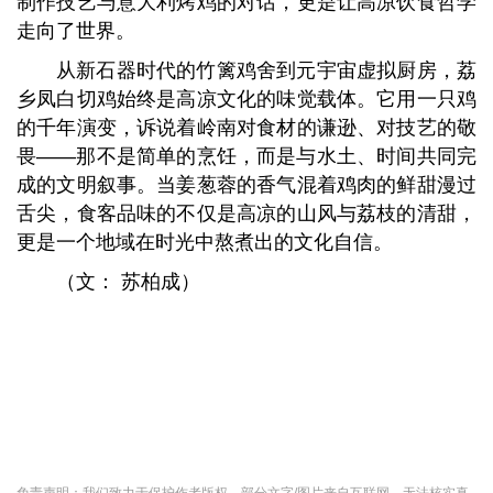
制作技艺与意大利烤鸡的对话，更是让高凉饮食哲学
走向了世界。
从新石器时代的竹篱鸡舍到元宇宙虚拟厨房，荔
乡凤白切鸡始终是高凉文化的味觉载体。它用一只鸡
的千年演变，诉说着岭南对食材的谦逊、对技艺的敬
畏——那不是简单的烹饪，而是与水土、时间共同完
成的文明叙事。当姜葱蓉的香气混着鸡肉的鲜甜漫过
舌尖，食客品味的不仅是高凉的山风与荔枝的清甜，
更是一个地域在时光中熬煮出的文化自信。
（文： 苏柏成）