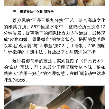
三、极简技法中的时间哲学
荔乡凤的“三浸三提九分熟”工艺，暗合高凉文化
的刚柔并济。85℃恒温水浴中，整鸡经历三次各12
分钟浸煮，提离沥干的间隙让热力均匀渗透，最终形
成“皮脆肉嫩、骨带微血”的黄金状态。搭配的姜葱蓉
以本地“观音姜”与“四季葱”按7:3 手工舂制，208 圈顺
时针搅拌的非遗手法，释放出辛香与清润的平衡。
这种看似简单的技法，实则复刻了《齐民要术》
的“白肉”烹法，即：以最少干预呈现食材本味，恰如
冼夫人“唯用一好心”的治理智慧，在时间流动中达成
味觉的极致。